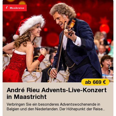
music_note
Musikreise
ab 669 €
André Rieu Advents-Live-Konzert
in Maastricht
Verbringen Sie ein besonderes Adventswochenende in
Belgien und den Niederlanden. Der Höhepunkt der Reise...