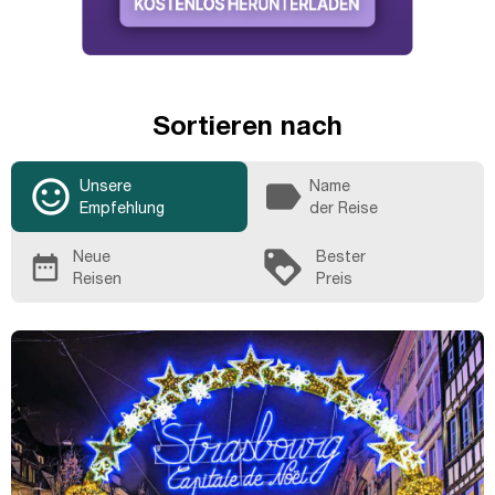
Sortieren nach
sentiment_satisfied_alt
label
Unsere
Name
Empfehlung
der Reise
loyalty
Neue
Bester
date_range
Reisen
Preis