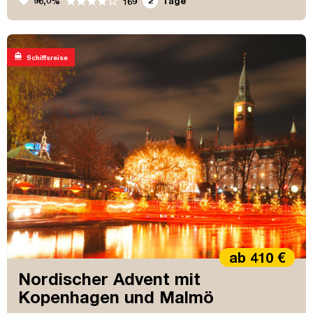
favorite
96,0%
2
Tage
169
directions_boat
Schiffsreise
ab 410 €
Nordischer Advent mit
Kopenhagen und Malmö