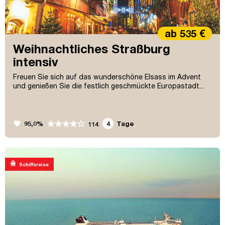
ab 535 €
Weihnachtliches Straßburg
intensiv
Freuen Sie sich auf das wunderschöne Elsass im Advent
und genießen Sie die festlich geschmückte Europastadt...
favorite
95,0%
4
Tage
114
directions_boat
Schiffsreise