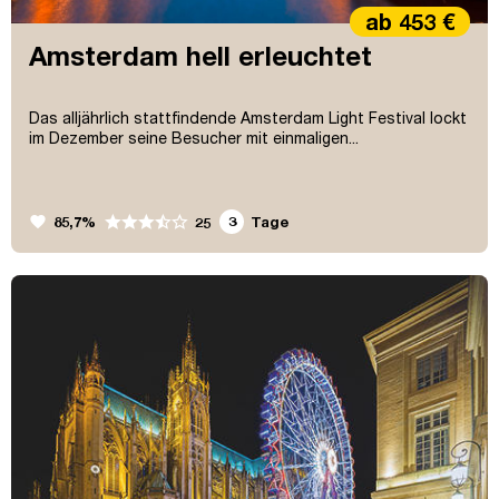
ab 453 €
Amsterdam hell erleuchtet
Das alljährlich stattfindende Amsterdam Light Festival lockt
im Dezember seine Besucher mit einmaligen...
favorite
85,7%
3
Tage
25