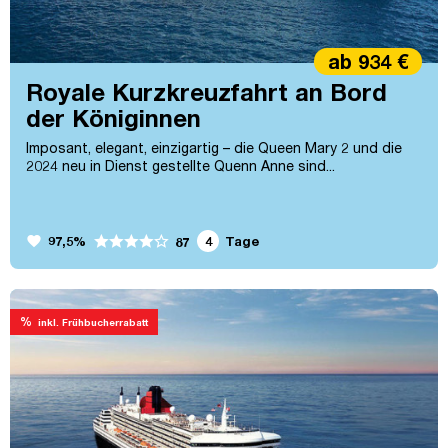
ab 934 €
Royale Kurzkreuzfahrt an Bord
der Königinnen
Imposant, elegant, einzigartig – die Queen Mary 2 und die
2024 neu in Dienst gestellte Quenn Anne sind...
favorite
97,5%
4
Tage
87
%
inkl. Frühbucherrabatt