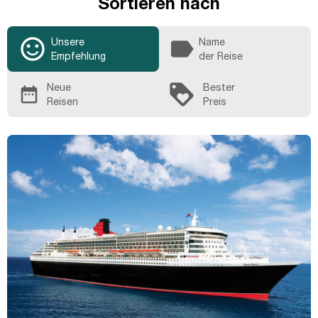
Sortieren nach
sentiment_satisfied_alt
label
Unsere
Name
Empfehlung
der Reise
loyalty
Neue
Bester
date_range
Reisen
Preis