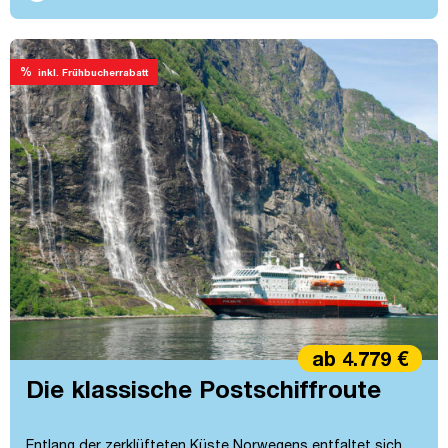
%
inkl. Frühbucherrabatt
ab 4.779 €
Die klassische Postschiffroute
Entlang der zerklüfteten Küste Norwegens entfaltet sich