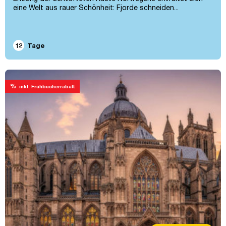
eine Welt aus rauer Schönheit: Fjorde schneiden...
12
Tage
%
inkl. Frühbucherrabatt