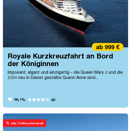
ab 999 €
Royale Kurzkreuzfahrt an Bord
der Königinnen
Imposant, elgant und einzigartig – die Queen Mary 2 und die
2024 neu in Dienst gestellte Quenn Anne sind...
favorite
96,1%
85
%
inkl. Frühbucherrabatt