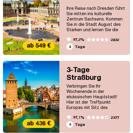
Ihre Reise nach Dresden führt
Sie mitten ins kulturelle
Zentrum Sachsens. Kommen
Sie in die Stadt August des
Starken und lernen Sie die
Semperoper und den Zwinger
favorite
97,2%
2832
kennen und erleben Sie das
ab 549 €
„Blaue Wunder"!
4
Tage
3-Tage
Straßburg
Verbringen Sie Ihr
Wochenende in der
elsässischen Hauptstadt!
Hier ist der Treffpunkt
Europas mit Sitz des
Europäischen Gerichtshofes
favorite
97,1%
2377
für Menschenrechte und des
ab 436 €
Europäischen Parlaments.
3
Tage
Eine Stadt mit vielen