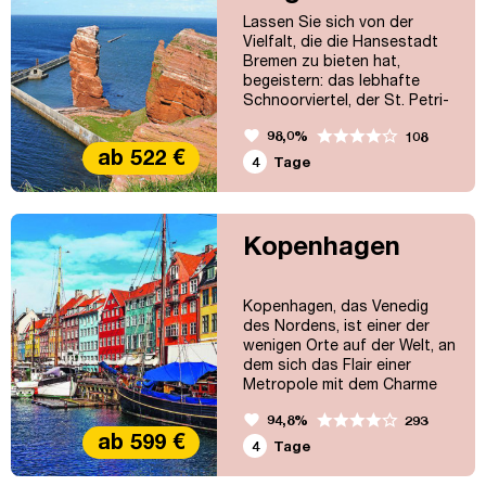
Gassen. Unsere...
Lassen Sie sich von der
Vielfalt, die die Hansestadt
Bremen zu bieten hat,
begeistern: das lebhafte
Schnoorviertel, der St. Petri-
Dom, natürlich der Marktplatz
favorite
98,0%
108
mit dem Rathaus, die Statue
ab 522 €
der Bremer Stadtmusikanten
4
Tage
und vieles mehr. Auch unser
Ausflug auf die Hochseeinsel
Helgoland wird Sie
begeistern!
Kopenhagen
Kopenhagen, das Venedig
des Nordens, ist einer der
wenigen Orte auf der Welt, an
dem sich das Flair einer
Metropole mit dem Charme
einer Kleinstadt vermischt. Zu
favorite
94,8%
293
jeder Jahreszeit versprüht
ab 599 €
Kopenhagen seine Reize.
4
Tage
Elegante Einkaufsstraßen,
Windjammer-Romantik am