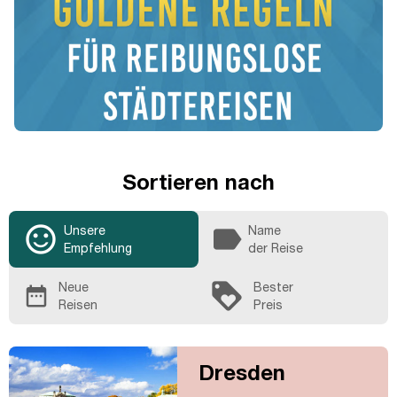
Sortieren nach
sentiment_satisfied_alt
label
Unsere
Name
Empfehlung
der Reise
loyalty
Neue
Bester
date_range
Reisen
Preis
Dresden