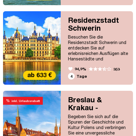
dem Programm! Kommen Sie
mit, um die Perlen der
Schweiz zu entdecken!
Residenzstadt
Schwerin
Besuchen Sie die
Residenzstadt Schwerin und
entdecken Sie auf
erlebnisreichen Ausflügen alte
Hansestädte und
schnuppern Sie frische
favorite
94,9%
353
Ostseeluft!
ab 633 €
4
Tage
Breslau &
%
inkl. Urlaubsrabatt
Krakau -
Flugreise
Begeben Sie sich auf die
Spuren der Geschichte und
Kultur Polens und verbringen
Sie eine unvergessliche