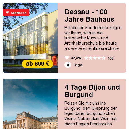
Nyhavn, urige Kneipen und
gute Restaurants werden Sie
Dessau - 100
palette
Kunstreise
genauso begeistern, wie die
Jahre Bauhaus
königliche Geschichte, die in
den...
Jubiläum
Bei dieser Sonderreise zeigen
wir Ihnen, warum die
historische Kunst- und
Architekturschule bis heute
als weltweit einflussreichste
Bildungsstätte in den
favorite
97,3%
166
Bereichen Architektur, Kunst
ab 699 €
und Design gilt. Mit dem Ziel
4
Tage
der Vereinigung von Kunst
und Handwerk schuf Walter
Gropius eine neue Baukunst.
Schön ist, was funktioniert:
4 Tage Dijon und
So standen Funktionalität,
Burgund
Moderne, Sachlichkeit und...
Reisen Sie mit uns ins
Burgund, dem Ursprung der
legendären burgundischen
Weine. Neben dem Wein hat
diese Region Frankreichs
aber natürlich noch viel mehr