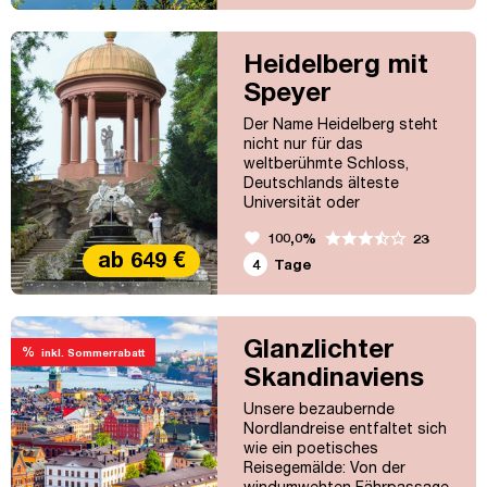
Ein Besuch von Speyer
rundet das Wochenende
perfekt ab.
Heidelberg mit
Speyer
Der Name Heidelberg steht
nicht nur für das
weltberühmte Schloss,
Deutschlands älteste
Universität oder
geschichtsträchtige
favorite
100,0%
23
Altstadtgassen, sondern
ab 649 €
auch für eine höchst
4
Tage
lebendige und vielseitige
Kultur- und Kneipenszene.
Kommen Sie mit in die
ehemalige kurpfälzische
Glanzlichter
%
inkl. Sommerrabatt
Residenzstadt am Neckar! Ein
Skandinaviens
weiteres Highlight dieser
Reise ist der Besuch der
Unsere bezaubernde
Bundesgartenschau im...
Nordlandreise entfaltet sich
wie ein poetisches
Reisegemälde: Von der
windumwehten Fährpassage