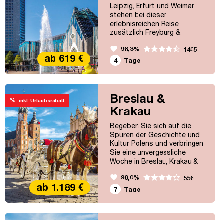
Vergnügen...
Leipzig, Erfurt und Weimar
stehen bei dieser
erlebnisreichen Reise
zusätzlich Freyburg &
Naumburg auf dem Programm!
favorite
98,3%
1405
ab 619 €
4
Tage
Breslau &
%
inkl. Urlaubsrabatt
Krakau
Begeben Sie sich auf die
Spuren der Geschichte und
Kultur Polens und verbringen
Sie eine unvergessliche
Woche in Breslau, Krakau &
Co.
favorite
98,0%
556
ab 1.189 €
7
Tage