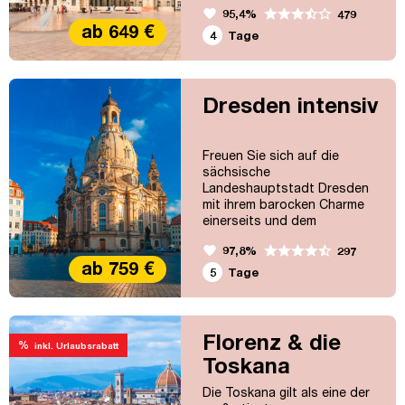
favorite
95,4%
479
zu bieten: Kulturelle
ab 649 €
Highlights und
4
Tage
wunderschöne, historische
Städte erwarten Sie!
Dresden intensiv
Freuen Sie sich auf die
sächsische
Landeshauptstadt Dresden
mit ihrem barocken Charme
einerseits und dem
lebendigen Treiben
favorite
97,8%
297
andererseits. Viele
ab 759 €
Sehenswürdigkeiten wie
5
Tage
Frauenkirche, Semperoper,
Zwinger & Co werden Sie
begeistern!
Florenz & die
%
inkl. Urlaubsrabatt
Toskana
Die Toskana gilt als eine der