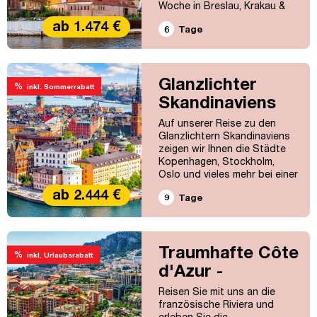
Woche in Breslau, Krakau &
Co!
ab 1.474 €
6
Tage
Glanzlichter
%
inkl. Sommerrabatt
Skandinaviens
per Flug
Auf unserer Reise zu den
Glanzlichtern Skandinaviens
zeigen wir Ihnen die Städte
Kopenhagen, Stockholm,
Oslo und vieles mehr bei einer
Flugreise.
ab 2.444 €
9
Tage
Traumhafte Côte
%
inkl. Urlaubsrabatt
d'Azur -
Fluganreise
Reisen Sie mit uns an die
französische Riviera und
erleben Sie die