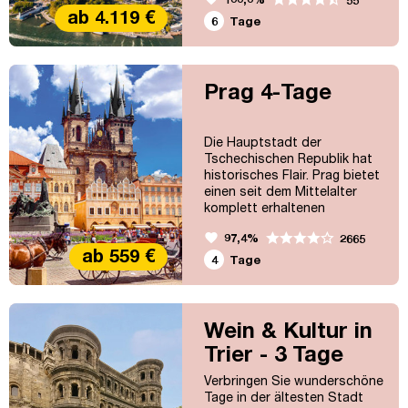
55
Bus - vom Times Square über
ab 4.119 €
den Central Park bis zur
6
Tage
Brooklyn Bridge und zur
Freiheitsstatue. So erleben
Sie den Herzschlag der Stadt
hautnah!
Prag 4-Tage
Die Hauptstadt der
Tschechischen Republik hat
historisches Flair. Prag bietet
einen seit dem Mittelalter
komplett erhaltenen
Stadtkern (UNESCO-
favorite
97,4%
2665
Weltkulturerbe) – das ist
ab 559 €
einzigartig unter den
4
Tage
Großstädten Europas.
Außerdem fasziniert die
einzigartige Lage an der
Moldau mit den über dreißig
Wein & Kultur in
Brücken, die diese
Trier - 3 Tage
überspannen. Bestes Bier
und böhmische Spezialitäten
Verbringen Sie wunderschöne
verführen zum...
Tage in der ältesten Stadt