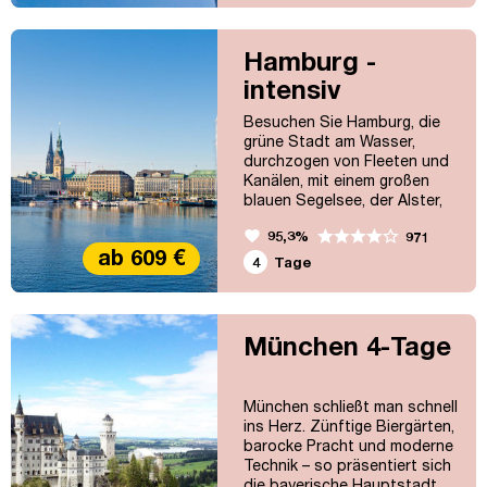
Hamburg -
intensiv
Besuchen Sie Hamburg, die
grüne Stadt am Wasser,
durchzogen von Fleeten und
Kanälen, mit einem großen
blauen Segelsee, der Alster,
inmitten der City. Erleben Sie
favorite
95,3%
971
das turbulente Treiben im
ab 609 €
zweitgrößten Hafen Europas,
4
Tage
schlendern Sie vorbei an den
St. Pauli Landungsbrücken
und versäumen Sie es nicht,
die hundertjährige
München 4-Tage
Speicherstadt mit ihren
bizarren Giebeln und Türmen
zu...
München schließt man schnell
ins Herz. Zünftige Biergärten,
barocke Pracht und moderne
Technik – so präsentiert sich
die bayerische Hauptstadt.