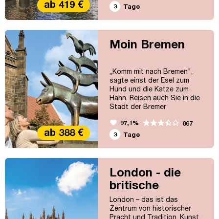
ab 419 €
Brügge noch das Mittelalter
3
Tage
lebendig zu sein scheint,
begeistert Oostende mit dem
Charme eines mondänen
Seebads. Und in Gent können
Moin Bremen
Sie den Architekturmix aus
mehreren Epochen
bestaunen.
„Komm mit nach Bremen",
sagte einst der Esel zum
Hund und die Katze zum
Hahn. Reisen auch Sie in die
Stadt der Bremer
Stadtmusikanten und lernen
favorite
97,1%
867
Sie das lebhafte
ab 388 €
Schnoorviertel, den St. Petri-
3
Tage
Dom und natürlich den
Marktplatz mit Rathaus und
Roland, die zum UNESCO-
Weltkulturerbe zählen,
London - die
kennen! Lassen Sie sich von
britische
der Vielfalt der
Hansemetropole begeistern!
Metropole
London – das ist das
Zentrum von historischer
Pracht und Tradition, Kunst,