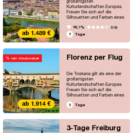
großartigsten
Kulturlandschaften Europas.
Freuen Sie sich auf die
Silhouetten und Farben eines
fruchtbaren und hügeligen
favorite
96,1%
518
Bauernlandes mit
ab 1.489 €
Olivenbäumen, Zypressen
7
Tage
und den sonnenverwöhnten
Weinreben des Chiantis. Aber
auch die prachtvollen Städte
wie Florenz, Verona und Pisa
Florenz per Flug
%
inkl. Urlaubsrabatt
werden Sie faszinieren.
Die Toskana gilt als eine der
großartigsten
Kulturlandschaften Europas.
Freuen Sie sich auf die
Silhouetten und Farben eines
fruchtbaren und hügeligen
ab 1.914 €
5
Tage
Bauernlandes mit
Olivenbäumen, Zypressen
und den sonnenverwöhnten
Weinreben des Chiantis. Aber
3-Tage Freiburg
auch die prachtvollen Städte
wie Florenz, Siena und Pisa