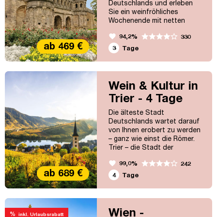
Deutschlands und erleben
Sie ein weinfröhliches
Wochenende mit netten
Leuten, Stimmung und Tanz.
favorite
94,2%
330
Die Stadt der römischen
ab 469 €
Kaiser, der Bischöfe und
3
Tage
Kurfürsten wird Sie mit ihren
zahlreichen großartigen
Bauwerken wie Porta Nigra
und Kaiserthermen ebenso
Wein & Kultur in
begeistern wie die schöne
Trier - 4 Tage
Stadt Luxemburg. Auch der
Besuch eines...
Die älteste Stadt
Deutschlands wartet darauf
von Ihnen erobert zu werden
– ganz wie einst die Römer.
Trier – die Stadt der
römischen Kaiser, der
favorite
99,0%
242
Bischöfe und Kurfürsten –
ab 689 €
wird Sie mit ihren zahlreichen
4
Tage
großartigen Bauwerken wie
Porta Nigra und
Kaiserthermen ebenso
begeistern wie die schönen
Wien -
%
inkl. Urlaubsrabatt
Städte Luxemburg und