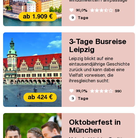
über malerische Städte
favorite
90,0%
59
gleitet man träumerisch durch
ab 1.909 €
Dänemarks und Schwedens
9
Tage
bezaubernde Landschaften.
Während der Reise zu den
Glanzlichtern Skandinaviens
zeigen wir Ihnen die Städte
3-Tage Busreise
Kopenhagen, Stockholm,
Leipzig
Oslo und vieles mehr.
Leipzig blickt auf eine
eintausendjährige Geschichte
zurück und kann dabei eine
Vielfalt vorweisen, die
ihresgleichen sucht:
Kulturhighlights für Musik-
favorite
99,0%
990
und Kunstfreunde,
ab 424 €
Kaffeehauskultur und
3
Tage
Traditionsgaststätten,
Shopping in historischen
Handelshöfen und Passagen,
besondere Naturerlebnisse
Oktoberfest in
und ein buntes vielseitiges
München
Nachtleben – hier ist für
jeden etwas dabei! Mit uns...