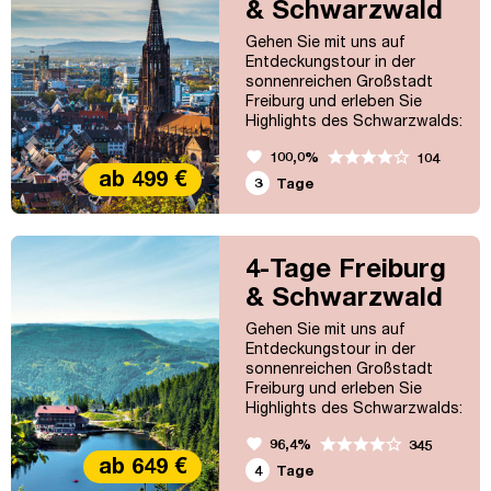
& Schwarzwald
werden Sie faszinieren.
Gehen Sie mit uns auf
Entdeckungstour in der
sonnenreichen Großstadt
Freiburg und erleben Sie
Highlights des Schwarzwalds:
die Triberger Wasserfälle und
favorite
100,0%
104
den Mummelsee. Ein Besuch
ab 499 €
von Speyer rundet das
3
Tage
Wochenende perfekt ab.
4-Tage Freiburg
& Schwarzwald
Gehen Sie mit uns auf
Entdeckungstour in der
sonnenreichen Großstadt
Freiburg und erleben Sie
Highlights des Schwarzwalds:
die Triberger Wasserfälle und
favorite
96,4%
345
den Mummelsee sowie
ab 649 €
zusätzlich Grafenhausen mit
4
Tage
dem „Hüsli" und den Titisee.