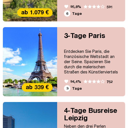
überwältigenden Schönheit
favorite
95,8%
591
der schottischen Highlands
ab 1.079 €
gefangen nehmen.
6
Tage
3-Tage Paris
Entdecken Sie Paris, die
französische Weltstadt an
der Seine. Spazieren Sie
durch die malerischen
Straßen des Künstlerviertels
Montmartre oder
favorite
94,4%
752
unternehmen Sie einen
ab 339 €
Einkaufsbummel auf der
3
Tage
Avenue Montagne oder der
bekannten Rue du Faubourg
St. Honoré. Paris hat
außerdem viele Museen von
4-Tage Busreise
Weltruhm zu bieten und auch
Leipzig
nachts sind die Möglichkeiten
für Unterhaltung und
Neben den drei Perlen