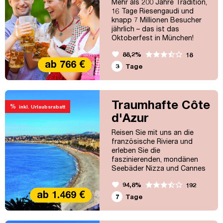
Mehr als 200 Jahre Tradition,
16 Tage Riesengaudi und
knapp 7 Millionen Besucher
jährlich – das ist das
Oktoberfest in München!
Verbringen Sie mit uns ein
favorite
88,2%
18
tolles Wochenende in der
ab 766 €
Isarmetropole mit Besuch in
3
Tage
einem Festzelt auf der Wiesn!
Traumhafte Côte
%
inkl. Urlaubsrabatt
d'Azur
Reisen Sie mit uns an die
französische Riviera und
erleben Sie die
faszinierenden, mondänen
Seebäder Nizza und Cannes
sowie das pulsierende Monte
favorite
94,8%
192
Carlo, die Stadt der „Stars
ab 1.469 €
und Sternchen". Aber auch
7
Tage
die landschaftlichen
Schönheiten dieses nahezu
240 km langen Küstenstriches