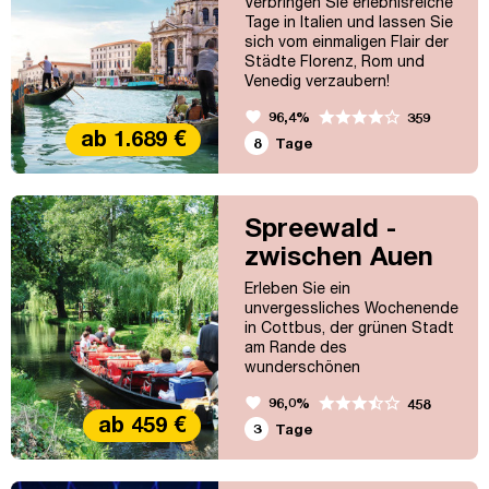
Verbringen Sie erlebnisreiche
Ein Besuch in...
Tage in Italien und lassen Sie
sich vom einmaligen Flair der
Städte Florenz, Rom und
Venedig verzaubern!
favorite
96,4%
359
ab 1.689 €
8
Tage
Spreewald -
zwischen Auen
und Wäldern
Erleben Sie ein
unvergessliches Wochenende
in Cottbus, der grünen Stadt
am Rande des
wunderschönen
Spreewaldes. Bummeln Sie
favorite
96,0%
458
durch die zauberhafte
ab 459 €
Altstadt und genießen Sie
3
Tage
eine der schönsten
Naturlandschaften Europas
auf einer Bootspartie.