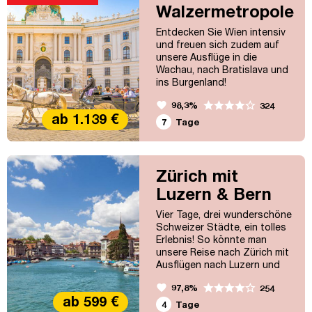
Walzermetropole
Saarbrücken. Auch der
Besuch eines typischen
mit Herz
Entdecken Sie Wien intensiv
Weingutes mit...
und freuen sich zudem auf
unsere Ausflüge in die
Wachau, nach Bratislava und
ins Burgenland!
favorite
98,3%
324
ab 1.139 €
7
Tage
Zürich mit
Luzern & Bern
Vier Tage, drei wunderschöne
Schweizer Städte, ein tolles
Erlebnis! So könnte man
unsere Reise nach Zürich mit
Ausflügen nach Luzern und
Bern zusammenfassen. Auch
favorite
97,8%
254
Freiburg und der Rheinfall bei
ab 599 €
Schaffhausen stehen auf
4
Tage