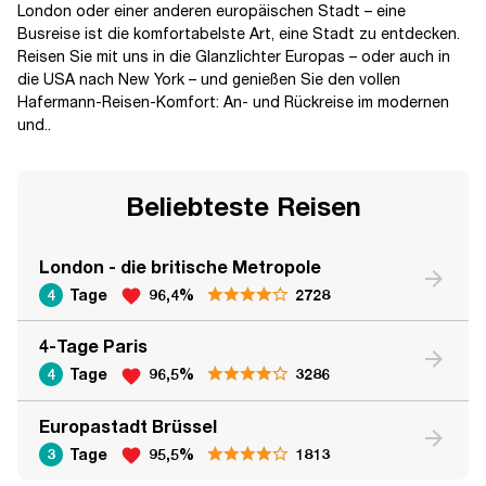
London oder einer anderen europäischen Stadt – eine
Busreise ist die komfortabelste Art, eine Stadt zu entdecken.
Reisen Sie mit uns in die Glanzlichter Europas – oder auch in
die USA nach New York – und genießen Sie den vollen
Hafermann-Reisen-Komfort: An- und Rückreise im modernen
und..
Beliebteste Reisen
London - die britische Metropole
arrow_forward
4
Tage
96,4%
2728
favorite
4-Tage Paris
arrow_forward
4
Tage
96,5%
3286
favorite
Europastadt Brüssel
arrow_forward
3
Tage
95,5%
1813
favorite