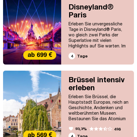
Disneyland®
Paris
Erleben Sie unvergessliche
Tage in Disneyland® Paris,
wo gleich zwei Parks der
Superlative mit vielen
Highlights auf Sie warten. Im
Disneyland® Park werden Sie
ab 699 €
4
Tage
in fünf zauberhaften
Themenländern in das
Königreich der Fantasie
entführt und in Disney
Brüssel intensiv
Adventure World erleben Sie
spannende Welten rund um
erleben
Pixar, MARVEL und den neuen
Themenbereich "World of
Erleben Sie Brüssel, die
Frozen - die Welt der...
Hauptstadt Europas, reich an
Geschichte, Andenken und
weltberühmten Museen.
Bestaunen Sie das Atomium
und schlendern Sie über den
favorite
93,3%
498
imposanten Grand Place, der
ab 569 €
zum UNESCO Weltkulturerbe
4
Tage