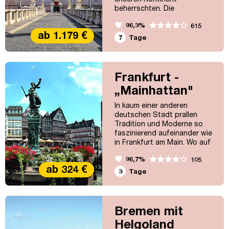
beherrschten. Die
Kulturschöpfungen der
favorite
96,3%
615
Jahrtausende wie Forum
ab 1.179 €
Romanum oder Petersdom
7
Tage
stehen in einzigartigem
Kontrast zum prallen Leben
der Gegenwart. Wer die Stadt
kennt, weiß, dass man
Frankfurt -
„Roma" getrost auch
„Mainhattan"
rückwärts lesen kann: „Amor".
In kaum einer anderen
deutschen Stadt prallen
Tradition und Moderne so
faszinierend aufeinander wie
in Frankfurt am Main. Wo auf
der einen Seite die stählernen
favorite
96,7%
105
Wolkenkratzer des
ab 324 €
Bankenviertels in den Himmel
3
Tage
ragen, verzaubern auf der
anderen Seite der historische
Römerberg und die
charmante, rekonstruierte
Bremen mit
„Neue Frankfurter Altstadt“
Helgoland
mit ihren verwinkelten