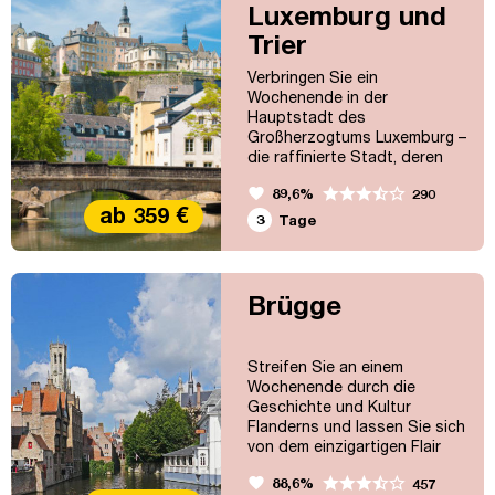
Luxemburg und
Trier
Verbringen Sie ein
Wochenende in der
Hauptstadt des
Großherzogtums Luxemburg –
die raffinierte Stadt, deren
mittelalterlicher Charme,
favorite
89,6%
290
zahlreiche Kulturangebote
ab 359 €
und eine lebendige
3
Tage
Gastronomieszene ihre
Besucher fasziniert. Erbaut
auf einer von Felstälern
umzogenen Hochebene
Brügge
besticht die Stadt mit einer
schönen Landschaft in der
Umgebung, zugleich aber
Streifen Sie an einem
auch mit moderner...
Wochenende durch die
Geschichte und Kultur
Flanderns und lassen Sie sich
von dem einzigartigen Flair
der verschiedenen Städte
favorite
88,6%
457
begeistern. Während in