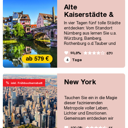
mit seiner weltbekannten
Alte
„Corniche" werden Sie
Kaiserstädte &
begeistern.
Fränkische
In vier Tagen fünf tolle Städte
Schweiz
entdecken: Vom Standort
Nürnberg aus lernen Sie u.a.
Würzburg, Bamberg,
Rothenburg o.d.Tauber und
Bayreuth kennen.
favorite
93,8%
670
ab 579 €
4
Tage
New York
%
inkl. Frühbucherrabatt
Tauchen Sie ein in die Magie
dieser fazinierenden
Metropole voller Leben,
Lichter und Emotionen.
Gemeinsam entdecken wir
New York zu Fuß und mit dem
favorite
100,0%