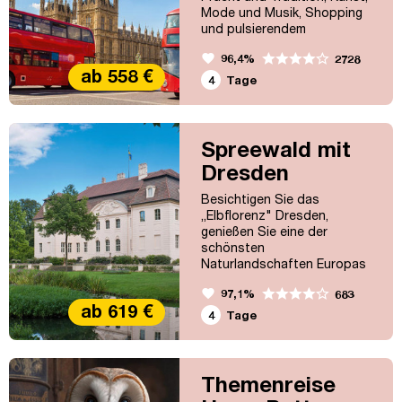
Mode und Musik, Shopping
und pulsierendem
Nachtleben. Eine Stadt voller
favorite
96,4%
2728
Gegensätze. Lassen auch Sie
ab 558 €
sich vom Flair der britischen
4
Tage
Hauptstadt berauschen:
Bummeln Sie durch das
elegante „West End" oder
über Einkaufsstraßen wie
Spreewald mit
Oxford Street oder Regent
Dresden
Street oder nutzen Sie die
Gelegenheit, London bei...
Besichtigen Sie das
„Elbflorenz" Dresden,
genießen Sie eine der
schönsten
Naturlandschaften Europas
auf einer Bootspartie durch
favorite
97,1%
683
die herrliche
ab 619 €
Lagunenlandschaft des
4
Tage
Spreewaldes und bummeln
Sie durch die zauberhafte
Altstadt von Cottbus.
Themenreise