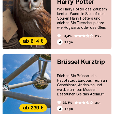
Harry Potter
Wo Harry Potter das Zaubern
lernte... Wandeln Sie auf den
Spuren Harry Potters und
erleben Sie Filmschauplätze
wie Hogwarts oder das Gleis
9 3/4 aus nächster Nähe!
favorite
94,4%
233
ab 614 €
4
Tage
Brüssel Kurztrip
Erleben Sie Brüssel, die
Hauptstadt Europas, reich an
Geschichte, Andenken und
weltberühmten Museen.
Bestaunen Sie das Atomium
und schlendern Sie über den
favorite
92,3%
365
imposanten Grand Place, der
ab 239 €
zum UNESCO Weltkulturerbe
2
Tage
zählt.