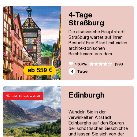
architektonischen
Reichtümern aus dem
Mittelalter – schöne alte
4-Tage
Fachwerkhäuser wie im
Straßburg
malerischen Viertel „Petite
France", die berühmte
Die elsässische Hauptstadt
Kathedrale, enge Gassen…!...
Straßburg wartet auf Ihren
Besuch! Eine Stadt mit vielen
architektonischen
Reichtümern aus dem
Mittelalter – schöne alte
favorite
98,0%
1993
Fachwerkhäuser wie im
ab 559 €
malerischen Viertel „Petite
4
Tage
France", die berühmte
Kathedrale, enge Gassen…!
Edinburgh
%
inkl. Urlaubsrabatt
Wandeln Sie in der
verwinkelten Altstadt
Edinburghs auf den Spuren
der schottischen Geschichte
und lassen Sie sich von der