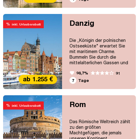
zählt. Wunderschöne
Gildehäuser, das Rathaus und
das Königshaus machen den
Platz zu einem der schönsten
Danzig
%
inkl. Urlaubsrabatt
der Welt. Darüber hinaus
locken die Städte Brügge,
Gent und...
Die „Königin der polnischen
Ostseeküste" erwartet Sie
mit maritimem Charme.
Bummeln Sie durch die
mittelalterlichen Gassen und
genießen Sie das besondere
favorite
98,7%
91
Flair der Hansestadt.
ab 1.255 €
7
Tage
Rom
%
inkl. Urlaubsrabatt
Das Römische Weltreich zählt
zu den größten
Machtgefügen, die jemals
unseren Kontinent