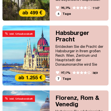
Besuchen Sie das Deutsche
favorite
96,3%
1147
Museum, schlendern Sie
ab 499 €
durch den Englischen Garten
4
Tage
oder unternehmen Sie einen
Shopping-Bummel.
Habsburger
%
inkl. Urlaubsrabatt
Pracht
Entdecken Sie die Pracht der
Habsburger in Ihrem großen
Reich. Wien, Zentrum und
Hauptstadt der
Donaumonarchie wird Sie
bestimmt verzaubern.
favorite
97,0%
369
Budapest mit seinem
ab 1.255 €
Lichterglanz, dem Burgberg
7
Tage
und Heldenplatz, seiner
Lebensfreude wird auch Sie
beeindrucken. Ein Besuch in
der langjährigen
Florenz, Rom &
%
inkl. Urlaubsrabatt
Krönungsstadt Bratislava
Venedig
und der "Goldenen Stadt"
Prag runden diese Reise ab.