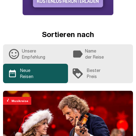
Sortieren nach
sentiment_satisfied_alt
label
Unsere
Name
Empfehlung
der Reise
loyalty
Neue
Bester
date_range
Reisen
Preis
music_note
Musikreise