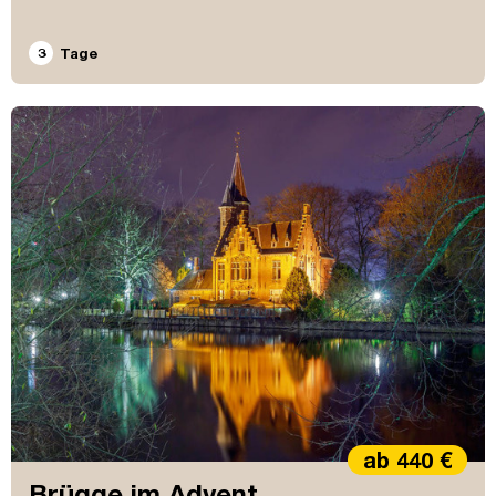
3
Tage
ab 440 €
Brügge im Advent