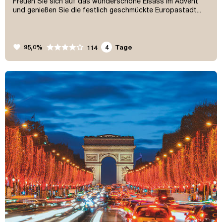
Freuen Sie sich auf das wunderschöne Elsass im Advent
und genießen Sie die festlich geschmückte Europastadt...
favorite
95,0%
4
Tage
114