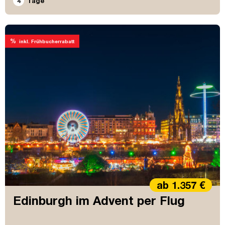
4
Tage
%
inkl. Frühbucherrabatt
ab 1.357 €
Edinburgh im Advent per Flug