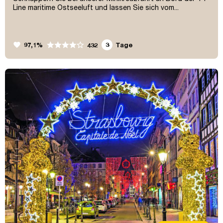
Line maritime Ostseeluft und lassen Sie sich vom...
favorite
97,1%
3
Tage
432