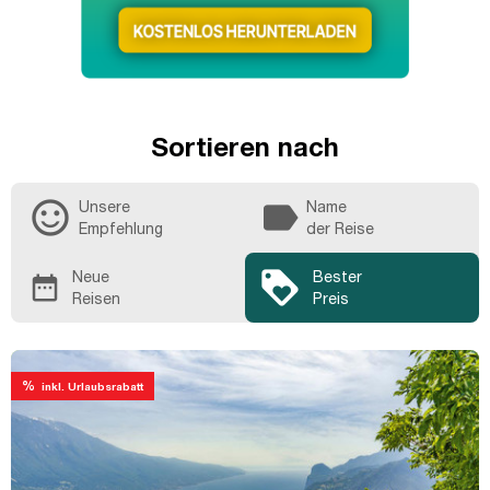
Sortieren nach
sentiment_satisfied_alt
label
Unsere
Name
Empfehlung
der Reise
loyalty
Neue
Bester
date_range
Reisen
Preis
%
inkl. Urlaubsrabatt