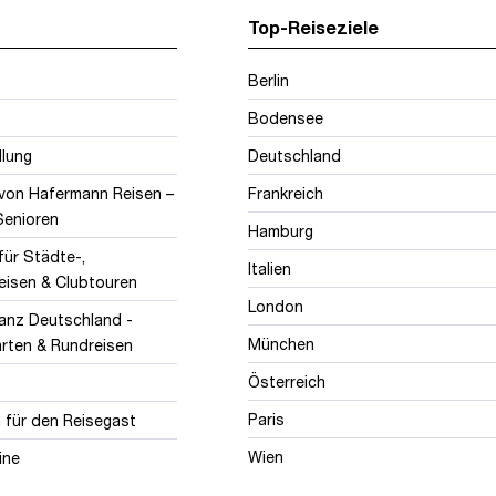
Top-Reiseziele
Berlin
Bodensee
llung
Deutschland
 von Hafermann Reisen –
Frankreich
 Senioren
Hamburg
für Städte-,
Italien
eisen & Clubtouren
London
ganz Deutschland -
München
hrten & Rundreisen
Österreich
Paris
 für den Reisegast
Wien
ine