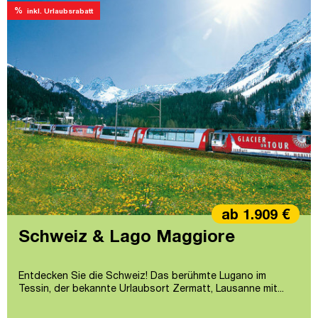
%
inkl. Urlaubsrabatt
ab 1.909 €
Schweiz & Lago Maggiore
Entdecken Sie die Schweiz! Das berühmte Lugano im
Tessin, der bekannte Urlaubsort Zermatt, Lausanne mit...