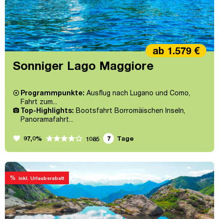
ab 1.579 €
Sonniger Lago Maggiore
Programmpunkte:
Ausflug nach Lugano und Como,
Fahrt zum...
Top-Highlights:
Bootsfahrt Borromäischen Inseln,
Panoramafahrt...
favorite
97,0%
7
Tage
1085
%
inkl. Urlaubsrabatt