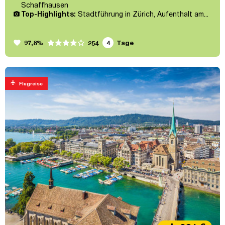
Schaffhausen
Top-Highlights:
Stadtführung in Zürich, Aufenthalt am...
favorite
97,8%
4
Tage
254
flight
Flugreise