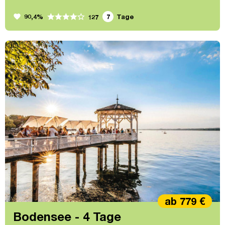
favorite
90,4%
7
Tage
127
ab 779 €
Bodensee - 4 Tage