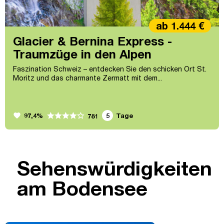
ab 1.444 €
Glacier & Bernina Express -
Traumzüge in den Alpen
Faszination Schweiz – entdecken Sie den schicken Ort St.
Moritz und das charmante Zermatt mit dem...
favorite
97,4%
5
Tage
781
Sehenswürdigkeiten
am Bodensee