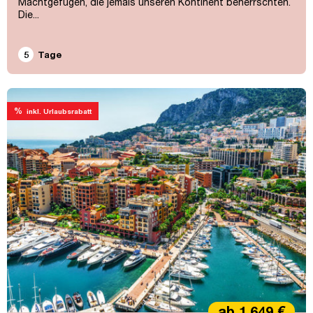
Machtgefügen, die jemals unseren Kontinent beherrschten.
Die...
5
Tage
%
inkl. Urlaubsrabatt
ab 1.649 €