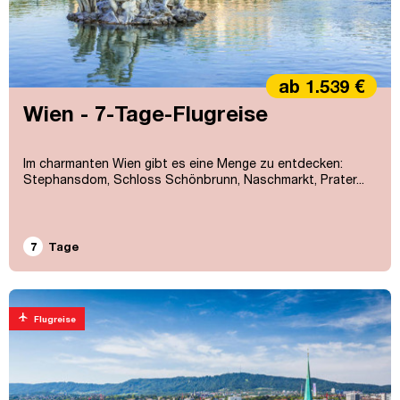
ab 1.539 €
Wien - 7-Tage-Flugreise
Im charmanten Wien gibt es eine Menge zu entdecken:
Stephansdom, Schloss Schönbrunn, Naschmarkt, Prater...
7
Tage
flight
Flugreise