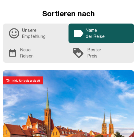
Sortieren nach
sentiment_satisfied_alt
label
Unsere
Name
Empfehlung
der Reise
loyalty
Neue
Bester
date_range
Reisen
Preis
%
inkl. Urlaubsrabatt