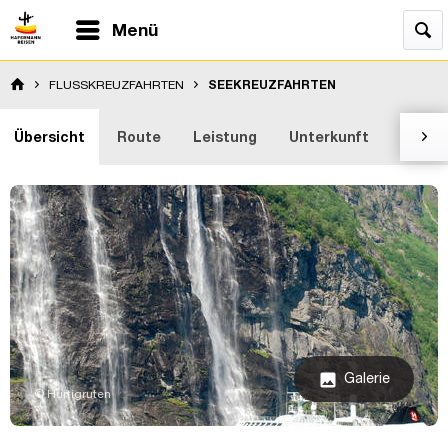
Menü
FLUSSKREUZFAHRTEN
SEEKREUZFAHRTEN
Übersicht
Route
Leistung
Unterkunft
Bewer

Galerie
image
© Hurtigruten