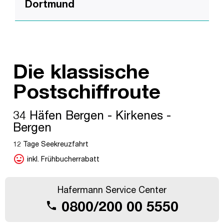
Dortmund
Die klassische
Postschiffroute
34 Häfen Bergen - Kirkenes -
Bergen
12 Tage Seekreuzfahrt
mood
inkl. Frühbucherrabatt
Hafermann Service Center
0800/200 00 5550
call