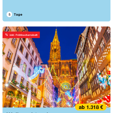
5
Tage
%
inkl. Frühbucherrabatt
ab 1.318 €