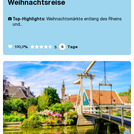
Weihnachtsreise
Top-Highlights:
Weihnachtsmärkte entlang des Rheins
und...
favorite
100,0%
6
Tage
5