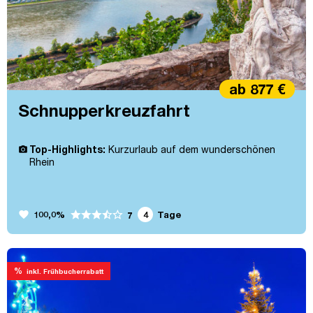
ab 877 €
Schnupperkreuzfahrt
Top-Highlights:
Kurzurlaub auf dem wunderschönen
Rhein
favorite
100,0%
4
Tage
7
%
inkl. Frühbucherrabatt