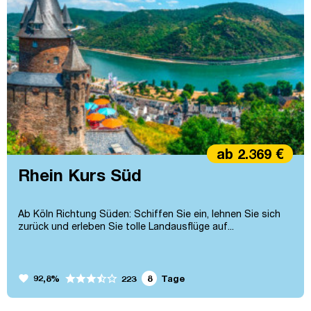
ab 2.369 €
Rhein Kurs Süd
Ab Köln Richtung Süden: Schiffen Sie ein, lehnen Sie sich
zurück und erleben Sie tolle Landausflüge auf...
favorite
92,8%
8
Tage
223