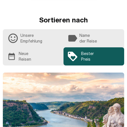
Sortieren nach
sentiment_satisfied_alt
label
Unsere
Name
Empfehlung
der Reise
loyalty
Neue
Bester
date_range
Reisen
Preis