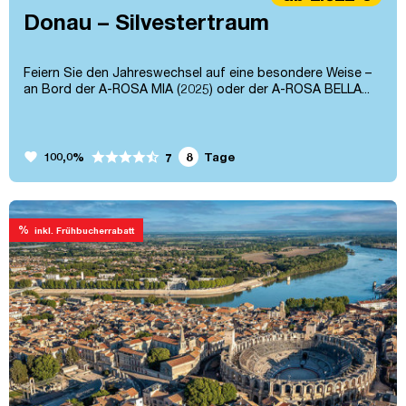
Donau – Silvestertraum
Feiern Sie den Jahreswechsel auf eine besondere Weise –
an Bord der A-ROSA MIA (2025) oder der A-ROSA BELLA...
favorite
100,0%
8
Tage
7
%
inkl. Frühbucherrabatt