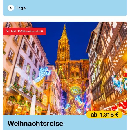
5
Tage
%
inkl. Frühbucherrabatt
ab 1.318 €
Weihnachtsreise