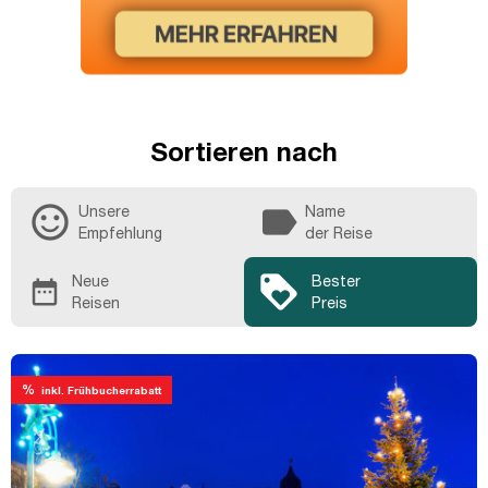
Sortieren nach
sentiment_satisfied_alt
label
Unsere
Name
Empfehlung
der Reise
loyalty
Neue
Bester
date_range
Reisen
Preis
%
inkl. Frühbucherrabatt