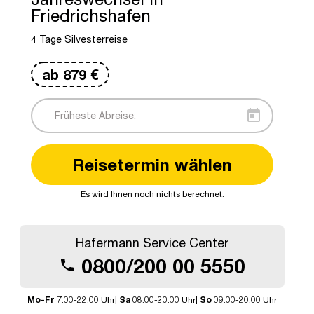
Friedrichshafen
4 Tage Silvesterreise
ab
879
€
today
Reisetermin wählen
Es wird Ihnen noch nichts berechnet.
© Moosbrugger/Bregenz TM
Hafermann Service Center
0800/200 00 5550
call
Mo-Fr
7:00-22:00 Uhr|
Sa
08:00-20:00 Uhr|
So
09:00-20:00 Uhr