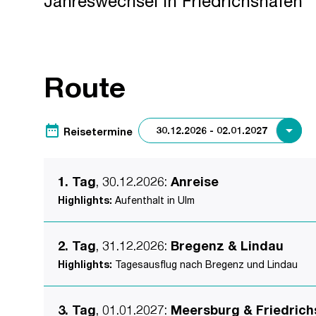
Jahreswechsel in Friedrichshafen
Route
date_range
Reisetermine
1. Tag
, 30.12.2026
:
Anreise
Highlights:
Aufenthalt in Ulm
2. Tag
, 31.12.2026
:
Bregenz & Lindau
Highlights:
Tagesausflug nach Bregenz und Lindau
3. Tag
, 01.01.2027
:
Meersburg & Friedrich