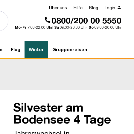
Über uns
Hilfe
Blog
Login
0800/200 00 5550
Mo-Fr
7:00-22:00 Uhr|
Sa
08:00-20:00 Uhr|
So
09:00-20:00 Uhr
n
Flug
Winter
Gruppenreisen
Silvester am
Pfaenderbahn
Bodensee 4 Tage
Jahreswechsel in