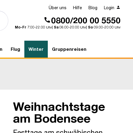
Über uns
Hilfe
Blog
Login
0800/200 00 5550
Mo-Fr
7:00-22:00 Uhr|
Sa
08:00-20:00 Uhr|
So
09:00-20:00 Uhr
n
Flug
Winter
Gruppenreisen
Weihnachtstage
Friedrichshafen
am Bodensee
Festtage am schwäbischen