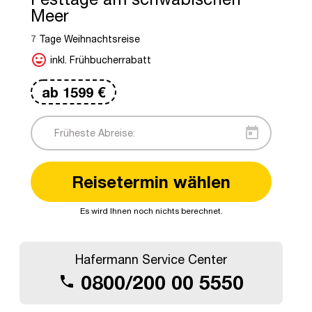
Meer
7 Tage Weihnachtsreise
mood
inkl. Frühbucherrabatt
ab
1599
€
today
Reisetermin wählen
Es wird Ihnen noch nichts berechnet.
(c) Stadt Friedrichshafen
Hafermann Service Center
0800/200 00 5550
call