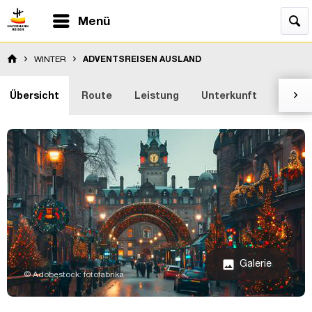
Menü
WINTER
ADVENTSREISEN AUSLAND
Übersicht
Route
Leistung
Unterkunft
Bewer

Galerie
image
© Adobestock: fotofabrika