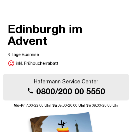
Edinburgh im
Advent
6 Tage Busreise
mood
inkl. Frühbucherrabatt
Hafermann Service Center
0800/200 00 5550
call
Mo-Fr
7:00-22:00 Uhr|
Sa
08:00-20:00 Uhr|
So
09:00-20:00 Uhr