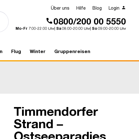
Über uns
Hilfe
Blog
Login
0800/200 00 5550
Mo-Fr
7:00-22:00 Uhr|
Sa
08:00-20:00 Uhr|
So
09:00-20:00 Uhr
n
Flug
Winter
Gruppenreisen
Timmendorfer
Schloss Plön
Strand –
Ostseeparadies