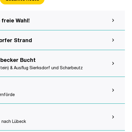
freie Wahl!
rfer Strand
übecker Bucht
ein) & Ausflug Sierksdorf und Scharbeutz
ernförde
s nach Lübeck