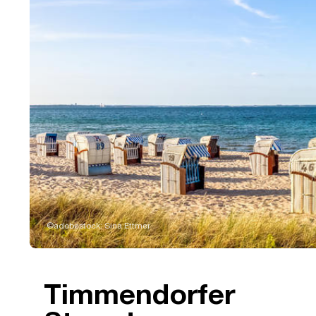
©adobestock: Sina Ettmer
Timmendorfer