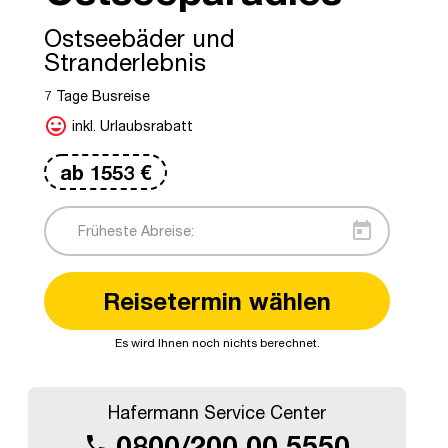
Ostseebäder und
Stranderlebnis
7 Tage Busreise
mood
inkl. Urlaubsrabatt
ab
1553
€
today
Reisetermin wählen
©adobestock: malopo
Es wird Ihnen noch nichts berechnet.
Hafermann Service Center
0800/200 00 5550
call