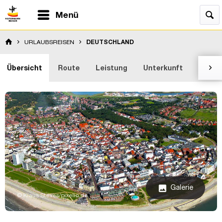
Menü
URLAUBSREISEN
DEUTSCHLAND
Übersicht
Route
Leistung
Unterkunft
Bewer

Galerie
image
© Klaus Steves/pixelio.de