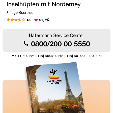
Inselhüpfen mit Norderney
3 Tage Busreise
69
91,7%
favorite
Hafermann Service Center
0800/200 00 5550
call
Mo-Fr
7:00-22:00 Uhr|
Sa
08:00-20:00 Uhr|
So
09:00-20:00 Uhr