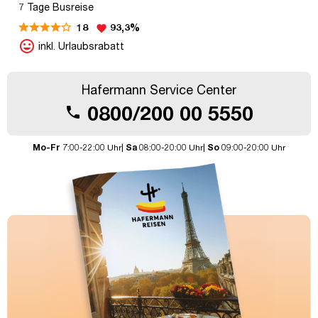
7 Tage Busreise
18
93,3%
favorite
mood
inkl. Urlaubsrabatt
Hafermann Service Center
0800/200 00 5550
call
Mo-Fr
7:00-22:00 Uhr|
Sa
08:00-20:00 Uhr|
So
09:00-20:00 Uhr