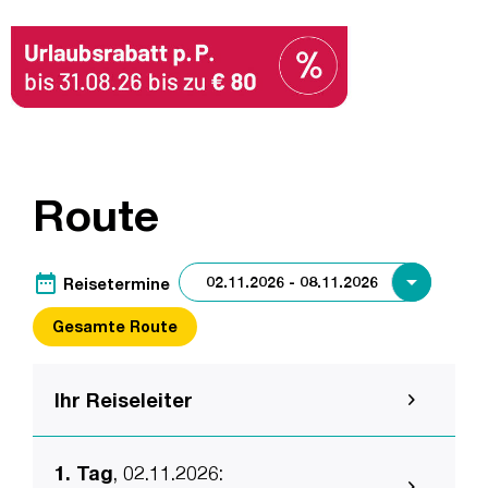
Route
date_range
Reisetermine
Gesamte Route
Ihr Reiseleiter
1. Tag
, 02.11.2026
: