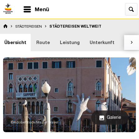
Menü
STÄDTEREISEN
STÄDTEREISEN WELTWEIT
Übersicht
Route
Leistung
Unterkunft
Bewer

Galerie
image
©AdobeStock/Mazur Travel