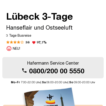
Lübeck 3-Tage
Hanseflair und Ostseeluft
3 Tage Busreise
38
97,1%
favorite
mood
NEU!
Hafermann Service Center
0800/200 00 5550
call
Mo-Fr
7:00-22:00 Uhr|
Sa
08:00-20:00 Uhr|
So
09:00-20:00 Uhr