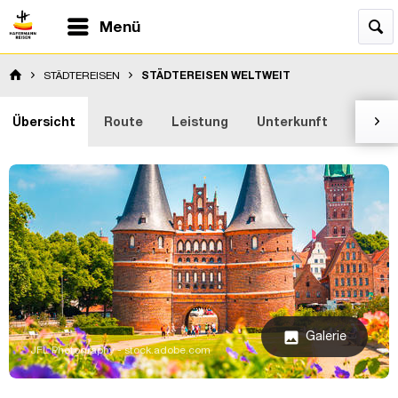
Menü
STÄDTEREISEN
STÄDTEREISEN WELTWEIT
Übersicht
Route
Leistung
Unterkunft
Bewer

Galerie
image
JFL Photography - stock.adobe.com