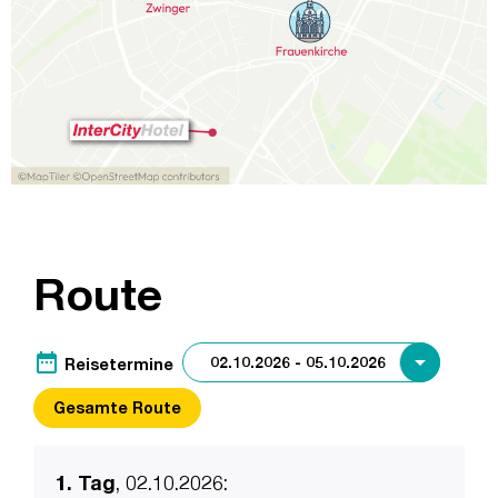
Route
date_range
Reisetermine
Gesamte Route
1. Tag
, 02.10.2026
: