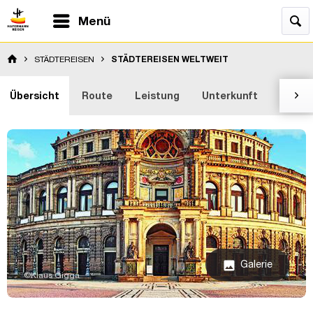
Menü
STÄDTEREISEN
STÄDTEREISEN WELTWEIT
Übersicht
Route
Leistung
Unterkunft
Bewer

Galerie
image
©Klaus Gigga