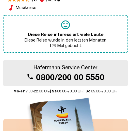
favorite
music_note
Musikreise
tag_faces
Diese Reise interessiert viele Leute
Diese Reise wurde in den letzten Monaten
123 Mal gebucht.
Hafermann Service Center
0800/200 00 5550
call
Mo-Fr
7:00-22:00 Uhr|
Sa
08:00-20:00 Uhr|
So
09:00-20:00 Uhr