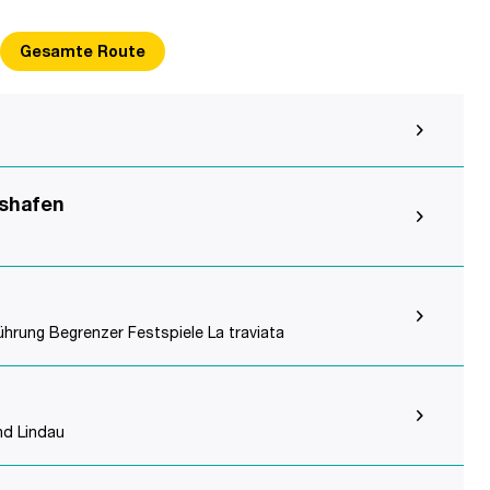
Gesamte Route
hshafen
hrung Begrenzer Festspiele La traviata
nd Lindau