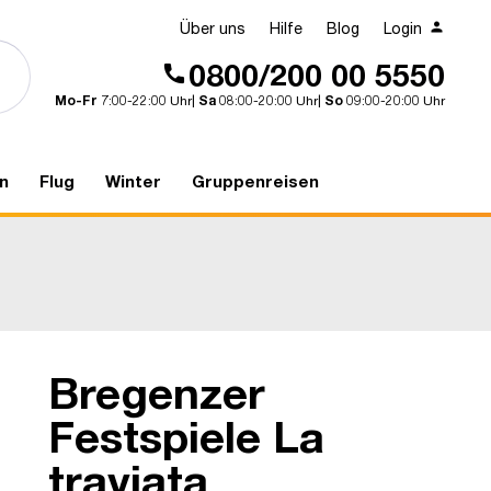
Über uns
Hilfe
Blog
Login
0800/200 00 5550
Mo-Fr
7:00-22:00 Uhr|
Sa
08:00-20:00 Uhr|
So
09:00-20:00 Uhr
n
Flug
Winter
Gruppenreisen
Bregenzer
Bregenzer Festspiele - La traviata
Festspiele La
traviata