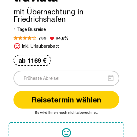
mit Übernachtung in
Friedrichshafen
4 Tage Busreise
733
94,6%
favorite
mood
inkl. Urlaubsrabatt
ab
1169
€
today
Reisetermin wählen
Es wird Ihnen noch nichts berechnet.
tag_faces