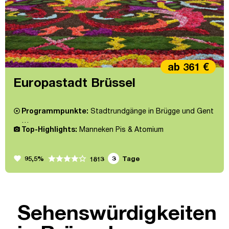
ab 361 €
Europastadt Brüssel
Programmpunkte:
Stadtrundgänge in Brügge und Gent
…
Top-Highlights:
Manneken Pis & Atomium
favorite
95,5%
3
Tage
1813
Sehenswürdigkeiten