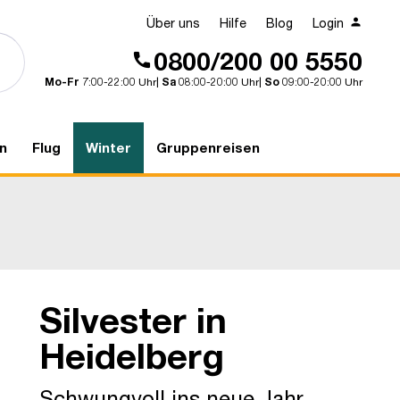
Über uns
Hilfe
Blog
Login
0800/200 00 5550
Mo-Fr
7:00-22:00 Uhr|
Sa
08:00-20:00 Uhr|
So
09:00-20:00 Uhr
n
Flug
Winter
Gruppenreisen
Silvester in
Heidelberg
Heidelberg
Schwungvoll ins neue Jahr