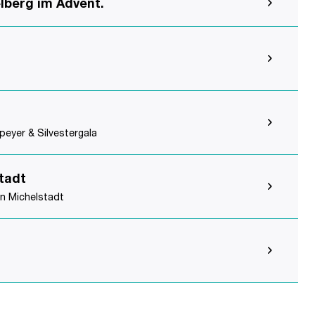
elberg im Advent.
eyer & Silvestergala
tadt
n Michelstadt