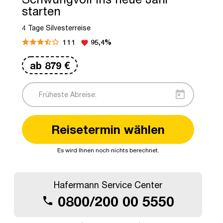
starten
4 Tage Silvesterreise
111
95,4%
favorite
ab
879
€
today
Reisetermin wählen
Es wird Ihnen noch nichts berechnet.
© Heidelberg Marketing GmbH/Schwerdt
Hafermann Service Center
0800/200 00 5550
call