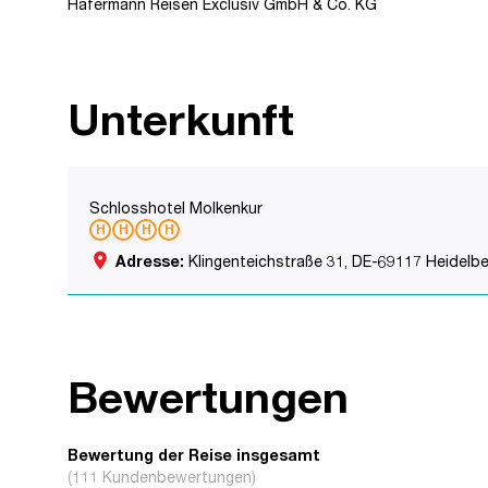
Hafermann Reisen Exclusiv GmbH & Co. KG
Unterkunft
Schlosshotel Molkenkur
place
Adresse:
Klingenteichstraße 31, DE-69117 Heidelb
Bewertungen
Bewertung der Reise insgesamt
(111 Kundenbewertungen)