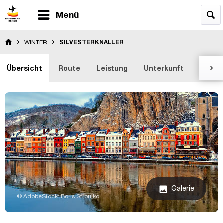
Menü
WINTER
SILVESTERKNALLER
Übersicht
Route
Leistung
Unterkunft
Bewer

Galerie
image
© AdobeStock: Boris Stroujko