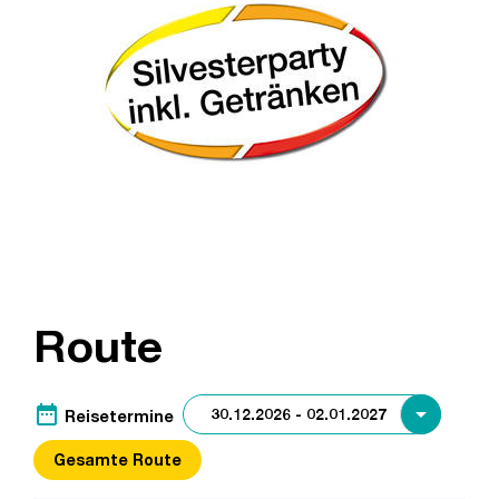
Route
date_range
Reisetermine
Gesamte Route