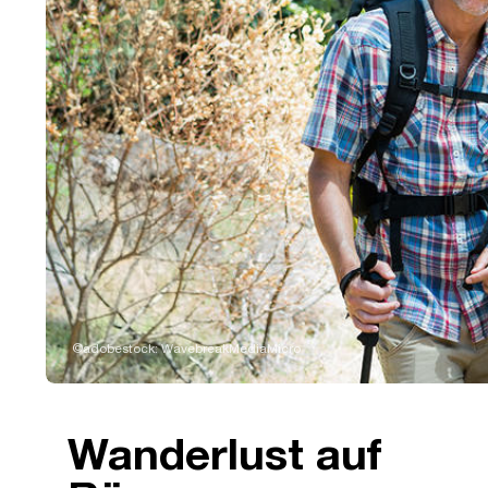
©adobestock: WavebreakMediaMicro
Wanderlust auf