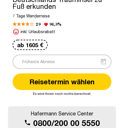
Fuß erkunden
7 Tage Wanderreise
29
96,3%
favorite
mood
inkl. Urlaubsrabatt
ab
1605
€
today
Reisetermin wählen
©adobestock: Riko Best
Es wird Ihnen noch nichts berechnet.
Hafermann Service Center
0800/200 00 5550
call