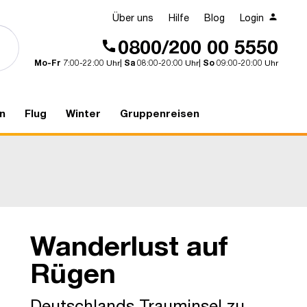
Über uns
Hilfe
Blog
Login
0800/200 00 5550
Mo-Fr
7:00-22:00 Uhr|
Sa
08:00-20:00 Uhr|
So
09:00-20:00 Uhr
n
Flug
Winter
Gruppenreisen
Wanderlust auf
Rügen, Kreidefelsen
Rügen
Deutschlands Trauminsel zu