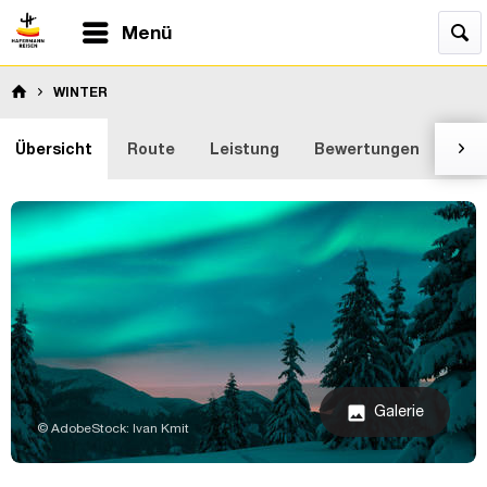
Menü
WINTER
Übersicht
Route
Leistung
Bewertungen
Zus

Galerie
image
© AdobeStock: Ivan Kmit