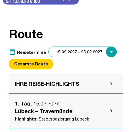
Route
date_range
Reisetermine
Gesamte Route
IHRE REISE-HIGHLIGHTS
1. Tag
, 15.02.2027
:
Lübeck – Travemünde
Highlights:
Stadtspaziergang Lübeck