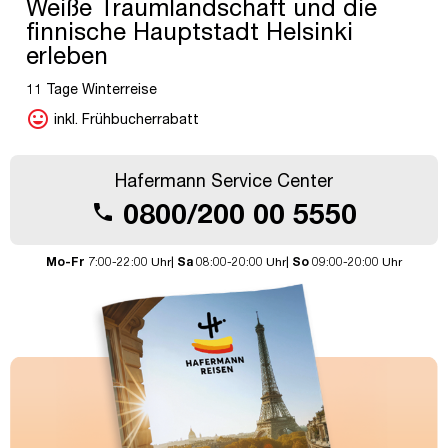
Weiße Traumlandschaft und die
finnische Hauptstadt Helsinki
erleben
11 Tage Winterreise
mood
inkl. Frühbucherrabatt
Hafermann Service Center
0800/200 00 5550
call
Mo-Fr
7:00-22:00 Uhr|
Sa
08:00-20:00 Uhr|
So
09:00-20:00 Uhr