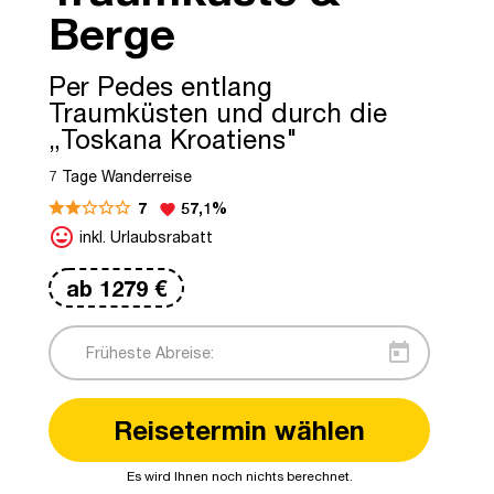
Berge
Per Pedes entlang
Traumküsten und durch die
„Toskana Kroatiens"
7 Tage Wanderreise
7
57,1%
favorite
mood
inkl. Urlaubsrabatt
ab
1279
€
today
©adobestock: xbrchx
Reisetermin wählen
Es wird Ihnen noch nichts berechnet.