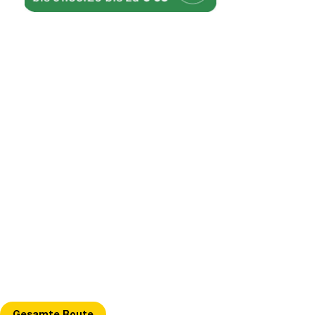
"
Gesamte Route