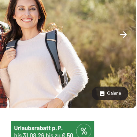
Galerie
image