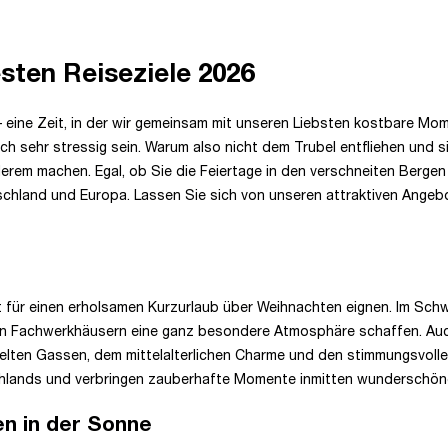
sten Reiseziele 2026
– eine Zeit, in der wir gemeinsam mit unseren Liebsten kostbare Mom
ch sehr stressig sein. Warum also nicht dem Trubel entfliehen und 
rem machen. Egal, ob Sie die Feiertage in den verschneiten Berge
tschland und Europa. Lassen Sie sich von unseren attraktiven Angeb
ekt für einen erholsamen Kurzurlaub über Weihnachten eignen. Im Sc
igen Fachwerkhäusern eine ganz besondere Atmosphäre schaffen. Auc
elten Gassen, dem mittelalterlichen Charme und den stimmungsvollen
schlands und verbringen zauberhafte Momente inmitten wunderschöne
n in der Sonne