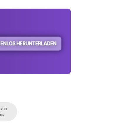
ster
eis