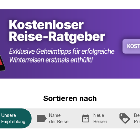
Sortieren nach
iment_satisfied_alt
label
loyalty
Unsere
Name
Neue
Be
date_range
Empfehlung
der Reise
Reisen
Pr