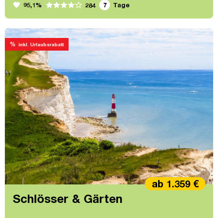
favorite
95,1%
7
Tage
284
%
inkl. Urlaubsrabatt
ab 1.359 €
Schlösser & Gärten