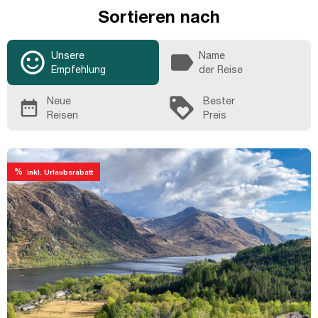
Sortieren nach
sentiment_satisfied_alt
label
Unsere
Name
Empfehlung
der Reise
loyalty
Neue
Bester
date_range
Reisen
Preis
%
inkl. Urlaubsrabatt