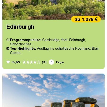
ab 1.079 €
Edinburgh
Programmpunkte:
Cambridge, York, Edinburgh,
Schottisches...
Top-Highlights:
Ausflug ins schottische Hochland, Blair
Castle...
favorite
95,8%
6
Tage
591