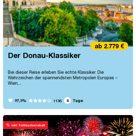
ab 2.779 €
Der Donau-Klassiker
Bei dieser Reise erleben Sie echte Klassiker. Die
Wahrzeichen der spannendsten Metropolen Europas –
Wien,...
favorite
97,3%
8
Tage
1135
%
inkl. Frühbucherrabatt