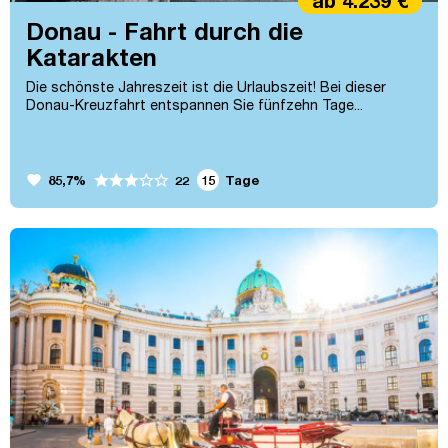
ab 4.239 €
Donau - Fahrt durch die
Katarakten
Die schönste Jahreszeit ist die Urlaubszeit! Bei dieser
Donau-Kreuzfahrt entspan­nen Sie fünf­­­zehn Tage...
favorite
85,7%
15
Tage
22