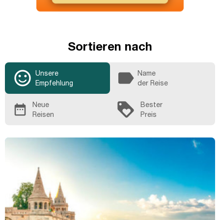
Sortieren nach
sentiment_satisfied_alt
label
Unsere
Name
Empfehlung
der Reise
loyalty
Neue
Bester
date_range
Reisen
Preis