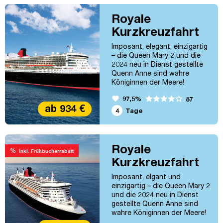
Postkarte ihr gerecht wird.
Royale
Porto – Pinhão – Barca d‘Alva
– Vega de Terrón – Pinhão –
Kurzkreuzfahrt
Leverinho – Porto
an Bord der
Imposant, elegant, einzigartig
Königinnen
– die Queen Mary 2 und die
2024 neu in Dienst gestellte
Quenn Anne sind wahre
Königinnen der Meere!
Kommen Sie an Bord und
favorite
97,5%
87
genießen das Flair des
ab 934 €
goldenen Zeitalters! London –
4
Tage
Winchester – Southampton –
Hamburg
Royale
%
inkl. Frühbucherrabatt
Kurzkreuzfahrt
an Bord der
Imposant, elgant und
Königinnen
einzigartig – die Queen Mary 2
und die 2024 neu in Dienst
gestellte Quenn Anne sind
wahre Königinnen der Meere!
Kommen Sie an Bord und