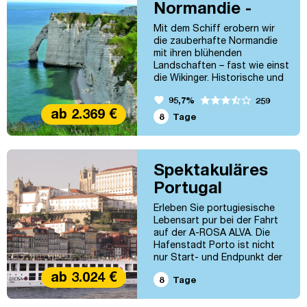
Normandie -
Tiefebenen. Genießen Sie die
Aussicht an Deck. Passau –
Erlebnis Seine
Mit dem Schiff erobern wir
Wien – Esztergom...
die zauberhafte Normandie
mit ihren blühenden
Landschaften – fast wie einst
die Wikinger. Historische und
verträumte Ortschaften, wie
favorite
95,7%
259
Rouen oder Giverny, verleihen
ab 2.369 €
dieser Kreuzfahrt einen ganz
8
Tage
besonderen Charme. Zudem
wird Sie die Metropole Paris
verzaubern. Großraum Paris –
Rouen – Caudebec-en-Caux –
Spektakuläres
Les Andelys – Vernon –
Portugal
Großraum Paris
Erleben Sie portugiesische
Lebensart pur bei der Fahrt
auf der A-ROSA ALVA. Die
Hafenstadt Porto ist nicht
nur Start- und Endpunkt der
Reise, sondern zugleich auch
ab 3.024 €
8
Tage
ein Highlight der Reise, die
durch eine Landschaft führt,
die so schön ist, dass keine