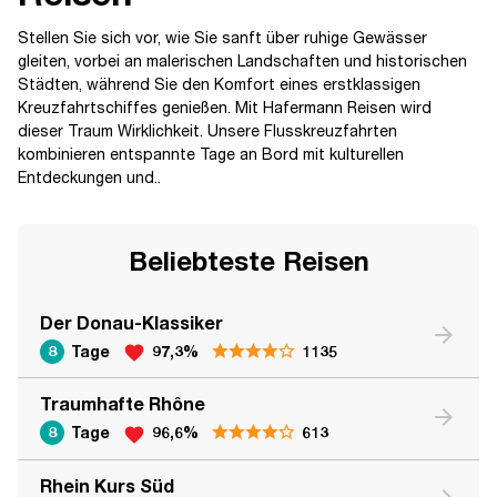
Stellen Sie sich vor, wie Sie sanft über ruhige Gewässer
gleiten, vorbei an malerischen Landschaften und historischen
Städten, während Sie den Komfort eines erstklassigen
Kreuzfahrtschiffes genießen. Mit Hafermann Reisen wird
dieser Traum Wirklichkeit. Unsere Flusskreuzfahrten
kombinieren entspannte Tage an Bord mit kulturellen
Entdeckungen und..
Beliebteste Reisen
Der Donau-Klassiker
arrow_forward
8
Tage
97,3%
1135
favorite
Traumhafte Rhône
arrow_forward
8
Tage
96,6%
613
favorite
Rhein Kurs Süd