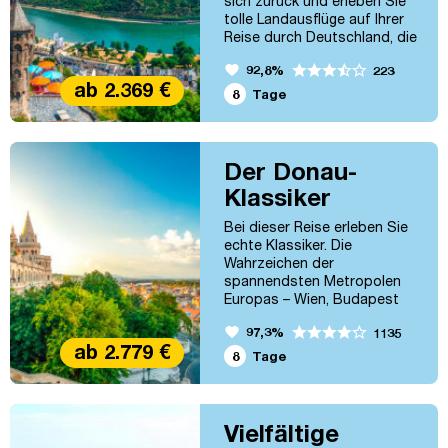
sich zurück und erleben Sie
tolle Landausflüge auf Ihrer
Reise durch Deutschland, die
Schweiz und Frankreich.
favorite
92,8%
223
Neben den schönen Städten
ab 2.369 €
entlang des Rheins erwarten
8
Tage
Sie historische Burgen,
malerische Weinanbaugebiete
und romantische Ufer. Köln –
Basel – Köln
Der Donau-
Klassiker
Bei dieser Reise erleben Sie
echte Klassiker. Die
Wahrzeichen der
spannendsten Metropolen
Europas – Wien, Budapest
und Bratislava – warten auf
favorite
97,3%
1135
Sie. Auf Ihrer Reise in die
ab 2.779 €
Herzen der Länder
8
Tage
Österreich, Ungarn und
Slowakei durchqueren Sie
unterschiedliche,
faszinierende Landschaften:
Vielfältige
von Bergen bis hin zu