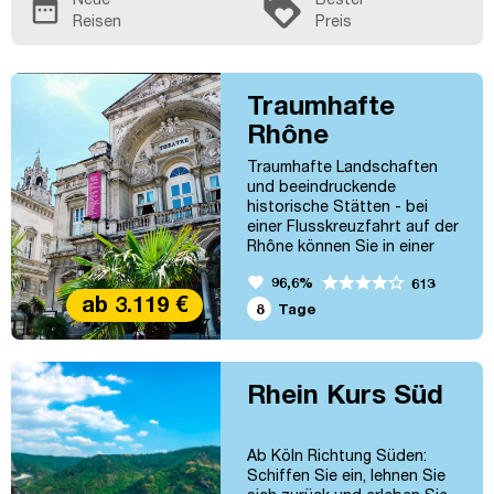
loyalty
date_range
Reisen
Preis
Traumhafte
Rhône
Traumhafte Landschaften
und beeindruckende
historische Stätten - bei
einer Flusskreuzfahrt auf der
Rhône können Sie in einer
Woche viel sehen und
favorite
96,6%
613
erleben! Lyon – Viviers – Arles
ab 3.119 €
– Avignon – Tournon / Tain-
8
Tage
l'Hermitage – Lyon
Rhein Kurs Süd
Ab Köln Richtung Süden:
Schiffen Sie ein, lehnen Sie