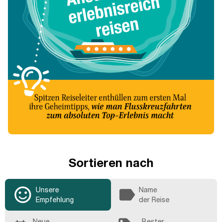
Sortieren nach
sentiment_satisfied_alt
label
Unsere
Name
Empfehlung
der Reise
Neue
Bester