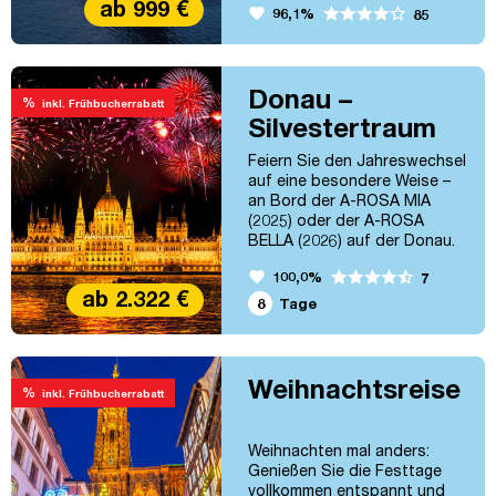
ab 999 €
favorite
96,1%
85
genießen das Flair des
goldenen Zeitalters! Hamburg
– Southampton – Winchester
– London
Donau –
%
inkl. Frühbucherrabatt
Silvestertraum
Feiern Sie den Jahreswechsel
auf eine besondere Weise –
an Bord der A-ROSA MIA
(2025) oder der A-ROSA
BELLA (2026) auf der Donau.
Erleben sie ein
favorite
100,0%
7
berauschendes Silvester in
ab 2.322 €
der Hauptstadt Budapest.
8
Tage
Passau – Wien – Bratislava –
Budapest – Passau
Weihnachtsreise
%
inkl. Frühbucherrabatt
Weihnachten mal anders:
Genießen Sie die Festtage
vollkommen entspannt und