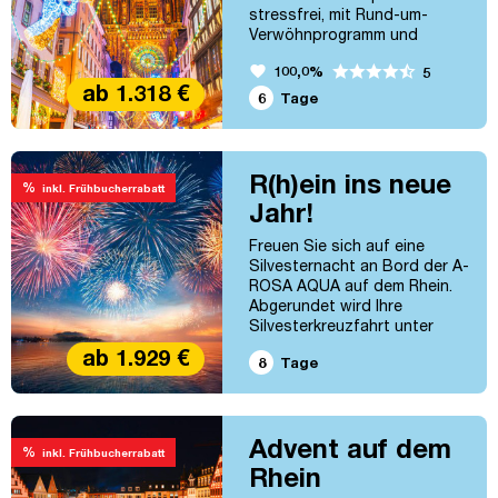
stressfrei, mit Rund-um-
Verwöhnprogramm und
Wohlfühlambiente an Bord
favorite
100,0%
5
Ihres A-ROSA-Schiffes. Köln
ab 1.318 €
– Rüdesheim – Speyer –
6
Tage
Straßburg (Kehl) – Mainz –
Koblenz – Köln
R(h)ein ins neue
%
inkl. Frühbucherrabatt
Jahr!
Freuen Sie sich auf eine
Silvesternacht an Bord der A-
ROSA AQUA auf dem Rhein.
Abgerundet wird Ihre
Silvesterkreuzfahrt unter
anderem mit Stopps in Mainz,
ab 1.929 €
8
Tage
Frankfurt und Koblenz. So
lässt es sich ins neue Jahr
starten! Köln – Rüdesheim –
Speyer – Mainz – Frankfurt –
Advent auf dem
Koblenz – Bonn – Köln
%
inkl. Frühbucherrabatt
Rhein