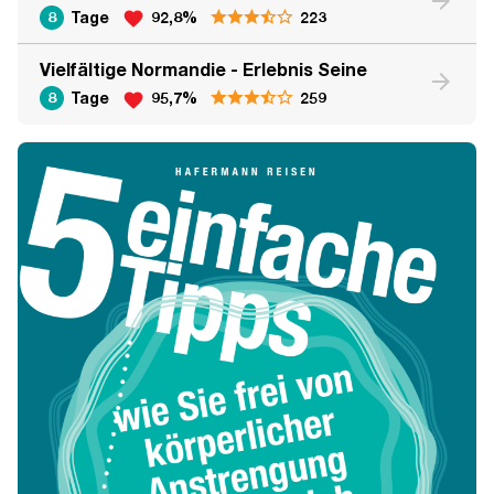
arrow_forward
8
Tage
92,8%
223
favorite
Vielfältige Normandie - Erlebnis Seine
arrow_forward
8
Tage
95,7%
259
favorite