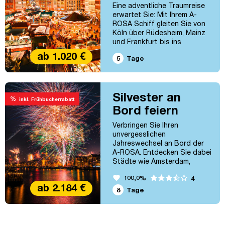
Eine adventliche Traumreise
erwartet Sie: Mit Ihrem A-
ROSA Schiff gleiten Sie von
Köln über Rüdesheim, Mainz
und Frankfurt bis ins
romantische Koblenz.
ab 1.020 €
5
Tage
Glanzvolle Weihnachtsmärkte,
geschichtsträchtige Städte
und die märchenhafte
Loreley-Passage verzaubern.
Silvester an
Genuss, Kultur und festliche
%
inkl. Frühbucherrabatt
Stimmung machen diese
Bord feiern
Flusskreuzfahrt zu einem
unvergesslichen Erlebnis. Köln
Verbringen Sie Ihren
– Rüdesheim –...
unvergesslichen
Jahreswechsel an Bord der
A-ROSA. Entdecken Sie dabei
Städte wie Amsterdam,
Dordrecht oder Nijmegen und
favorite
100,0%
4
lassen Sie es sich in diesem
ab 2.184 €
Jahr zu Silvester einmal so
8
Tage
richtig gut gehen. (Köln –
Nijmegen – Dordrecht –
Amsterdam – Düsseldorf –
Köln).