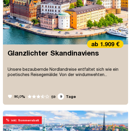
ab 1.909 €
Glanzlichter Skandinaviens
Unsere bezaubernde Nordlandreise entfaltet sich wie ein
poetisches Reisegemälde: Von der windumwehten...
favorite
90,0%
9
Tage
59
%
inkl. Sommerrabatt