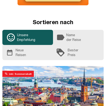
Sortieren nach
sentiment_satisfied_alt
label
Unsere
Name
Empfehlung
der Reise
loyalty
Neue
Bester
date_range
Reisen
Preis
%
inkl. Sommerrabatt